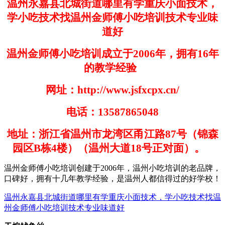
温州永嘉县北城街道哪里有学重庆小面技术，
学小吃技术找温州金师傅小吃培训技术专业味
道好
温州金师傅小吃培训成立于
2006
年，拥有
16
年
的教学经验
网址：
http://www.jsfxcpx.cn/
电话：
13587865048
地址：浙江省温州市龙湾区甬江路
87
号（锦森
园区
B
栋
4
楼）（温州大道
18
号正对面）。
温州金师傅小吃培训创建于
200
6
年，温州小吃培训的老品牌，
口碑好，拥有十几年教学经验，是温州人都信得过的好学
校！
温州永嘉县北城街道哪里有学重庆小面技术，学小吃技术找温
州金师傅小吃培训技术专业味道好