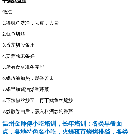
干煸鱿鱼丝
做法
将鱿鱼洗净，去皮，去骨
1.
鱿鱼切丝
2.
香芹切段备用
3.
姜蒜葱末备好
4.
所有食材准备完毕
5.
锅放油加热，爆香姜末
6.
锅里加酱油爆香芹菜
7.
下辣椒丝炒至，再下鱿鱼丝煸炒
8.
炒散卷曲后，烹入料酒炒均香芹
9.
温州金师傅小吃培训，长年培训：各类早餐面
点，各地特色名小吃，火爆夜宵烧烤排档，各类