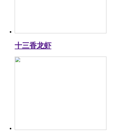
十三香龙虾