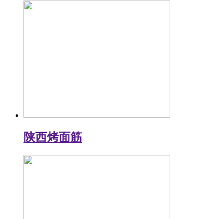
陕西烤面筋