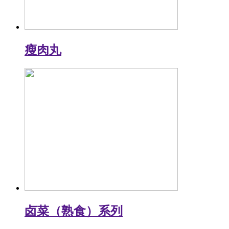
瘦肉丸
卤菜（熟食）系列