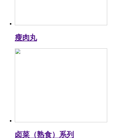
瘦肉丸
卤菜（熟食）系列