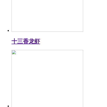
十三香龙虾