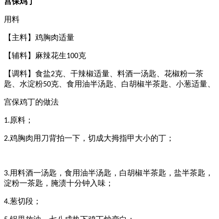
宫保鸡丁
用料
【主料】鸡胸肉适量
【辅料】麻辣花生
克
100
【调料】食盐
克、干辣椒适量、料酒一汤匙、花椒粉一茶
2
匙、水淀粉
克、食用油半汤匙、白胡椒半茶匙、小葱适量、
50
宫保鸡丁的做法
原料；
1.
鸡胸肉用刀背拍一下，切成大拇指甲大小的丁；
2.
用料酒一汤匙，食用油半汤匙，白胡椒半茶匙，盐半茶匙，
3.
淀粉一茶匙，腌渍十分钟入味；
葱切段；
4.