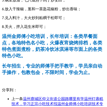
锅里放油，七八成热下鸡丁炒变白；
5.
放入干辣椒，葱和一茶匙花椒粉，炒出香味；
6.
兑入料汁，大火炒到粘稠干松即可；
7.
关火，拌入花生米即可；
8.
温州金师傅小吃培训，长年培训：各类早餐面
点，各地特色名小吃，火爆夜宵烧烤排档，各类
特色煮面煮粉，奶茶冷饮冰淇淋等市面上的各类
特色小吃。
长年招生，专业的师傅手把手教学，学员亲自动
手操作，包教包会，不限时间，学会为止。
分享到：
上一条
温州鹿城区仰义街道公园路哪里有学温州灯盏糕
技术，学习正宗小吃技术找温州金师傅小吃培训技术专