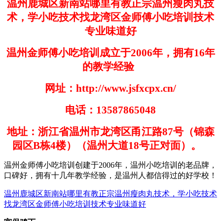
温州鹿城区新南站哪里有教正宗温州瘦肉丸技
术，学小吃技术找龙湾区金师傅小吃培训技术
专业味道好
温州金师傅小吃培训成立于
2006
年，拥有
16
年
的教学经验
网址：
http://www.jsfxcpx.cn/
电话：
13587865048
地址：浙江省温州市龙湾区甬江路
87
号（锦森
园区
B
栋
4
楼）（温州大道
18
号正对面）。
温州金师傅小吃培训创建于
200
6
年，温州小吃培训的老品牌，
口碑好，拥有十几年教学经验，是温州人都信得过的好学
校！
温州鹿城区新南站哪里有教正宗温州瘦肉丸技术，学小吃技术
找龙湾区金师傅小吃培训技术专业味道好