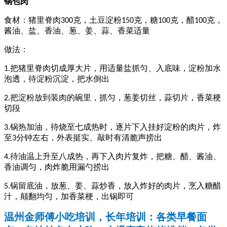
锅包肉
食材：猪里脊肉
克，土豆淀粉
克，糖
克，醋
克，
300
150
100
100
酱油、盐、香油、葱、姜、蒜、香菜适量
做法：
把猪里脊肉切成厚大片，用适量盐抓匀、入底味，淀粉加水
1.
泡透，待淀粉沉淀，把水倒出
把淀粉放到装肉的碗里，抓匀，葱姜切丝，蒜切片，香菜梗
2.
切段
锅热加油，待烧至七成热时，逐片下入挂好淀粉的肉片，炸
3.
至
分钟左右，外表挺实、敲时有清脆声捞出
3
待油温上升至八成热，再下入肉片复炸，把糖、醋、酱油、
4.
香油调匀，肉炸脆用漏勺捞出
锅留底油，放葱、姜、蒜炒香，放入炸好的肉片，烹入糖醋
5.
汁，颠翻均匀，加香菜梗，出锅即可
温州金师傅小吃培训，长年培训：各类早餐面