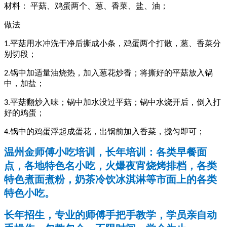
材料：
平菇、鸡蛋两个、葱、香菜、盐、油；
做法
平菇用水冲洗干净后撕成小条，鸡蛋两个打散，葱、香菜分
1.
别切段；
锅中加适量油烧热，加入葱花炒香；将撕好的平菇放入锅
2.
中，加盐；
平菇翻炒入味；锅中加水没过平菇；锅中水烧开后，倒入打
3.
好的鸡蛋；
锅中的鸡蛋浮起成蛋花，出锅前加入香菜，搅匀即可；
4.
温州金师傅小吃培训，长年培训：各类早餐面
点，各地特色名小吃，火爆夜宵烧烤排档，各类
特色煮面煮粉，奶茶冷饮冰淇淋等市面上的各类
特色小吃。
长年招生，专业的师傅手把手教学，学员亲自动