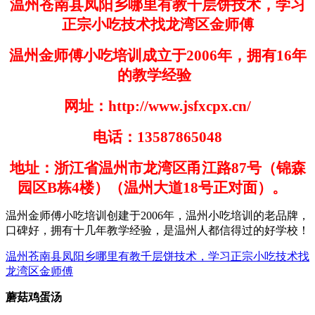
温州苍南县凤阳乡哪里有教千层饼技术，学习
正宗小吃技术找龙湾区金师傅
温州金师傅小吃培训成立于
2006
年，拥有
16
年
的教学经验
网址：
http://www.jsfxcpx.cn/
电话：
13587865048
地址：浙江省温州市龙湾区甬江路
87
号（锦森
园区
B
栋
4
楼）（温州大道
18
号正对面）。
温州金师傅小吃培训创建于
200
6
年，温州小吃培训的老品牌，
口碑好，拥有十几年教学经验，是温州人都信得过的好学
校！
温州苍南县凤阳乡哪里有教千层饼技术，学习正宗小吃技术找
龙湾区金师傅
蘑菇鸡蛋汤