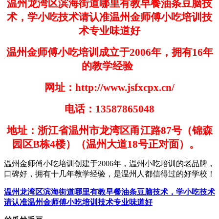
温州龙湾区滨海街道哪里有教早餐油条豆脑技
术，学小吃技术请认准温州金师傅小吃培训技
术专业味道好
温州金师傅小吃培训成立于
2006
年，拥有
16
年
的教学经验
网址：
http://www.jsfxcpx.cn/
电话：
13587865048
地址：浙江省温州市龙湾区甬江路
87
号（锦森
园区
B
栋
4
楼）（温州大道
18
号正对面）。
温州金师傅小吃培训创建于
200
6
年，温州小吃培训的老品牌，
口碑好，拥有十几年教学经验，是温州人都信得过的好学
校！
温州龙湾区滨海街道哪里有教早餐油条豆脑技术，学小吃技术
请认准温州金师傅小吃培训技术专业味道好