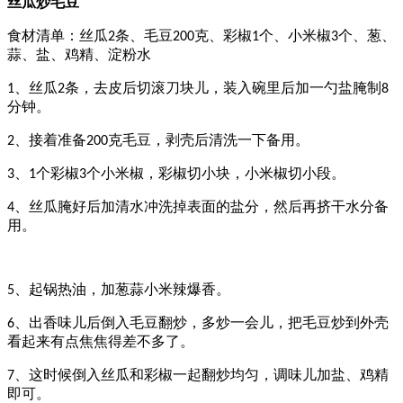
丝瓜炒毛豆
食材清单：丝瓜
条、毛豆
克、彩椒
个、小米椒
个、葱、
2
200
1
3
蒜、盐、鸡精、淀粉水
、丝瓜
条，去皮后切滚刀块儿，装入碗里后加一勺盐腌制
1
2
8
分钟。
、接着准备
克毛豆，剥壳后清洗一下备用。
2
200
、
个彩椒
个小米椒，彩椒切小块，小米椒切小段。
3
1
3
、丝瓜腌好后加清水冲洗掉表面的盐分，然后再挤干水分备
4
用。
、起锅热油，加葱蒜小米辣爆香。
5
、出香味儿后倒入毛豆翻炒，多炒一会儿，把毛豆炒到外壳
6
看起来有点焦焦得差不多了。
、这时候倒入丝瓜和彩椒一起翻炒均匀，调味儿加盐、鸡精
7
即可。