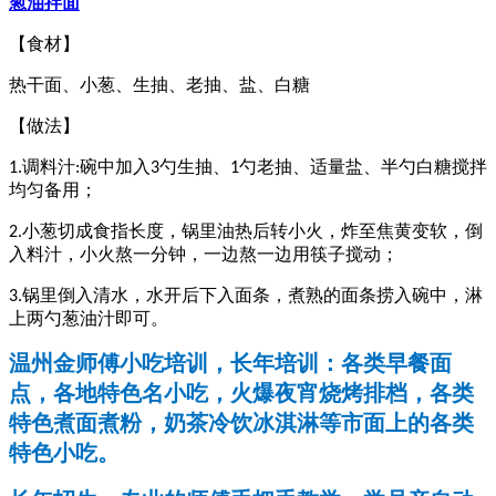
葱油拌面
【食材】
热干面、小葱、生抽、老抽、盐、白糖
【做法】
调料汁
碗中加入
勺生抽、
勺老抽、适量盐、半勺白糖搅拌
1.
:
3
1
均匀备用；
小葱切成食指长度，锅里油热后转小火，炸至焦黄变软，倒
2.
入料汁，小火熬一分钟，一边熬一边用筷子搅动；
锅里倒入清水，水开后下入面条，煮熟的面条捞入碗中，淋
3.
上两勺葱油汁即可。
温州金师傅小吃培训，长年培训：各类早餐面
点，各地特色名小吃，火爆夜宵烧烤排档，各类
特色煮面煮粉，奶茶冷饮冰淇淋等市面上的各类
特色小吃。