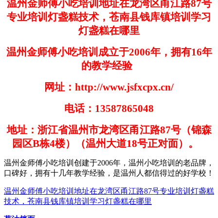
温州金师傅小吃培训地址在龙湾区甬江路87号
专业培训灯盏糕技术，苍南县钱库镇培训学习
灯盏糕在哪里
温州金师傅小吃培训成立于
2006
年，拥有
16
年
的教学经验
网址：
http://www.jsfxcpx.cn/
电话：
13587865048
地址：浙江省温州市龙湾区甬江路
87
号（锦森
园区
B
栋
4
楼）（温州大道
18
号正对面）。
温州金师傅小吃培训创建于
200
6
年，温州小吃培训的老品牌，
口碑好，拥有十几年教学经验，是温州人都信得过的好学
校！
温州金师傅小吃培训地址在龙湾区甬江路87号专业培训灯盏糕
技术，苍南县钱库镇培训学习灯盏糕在哪里