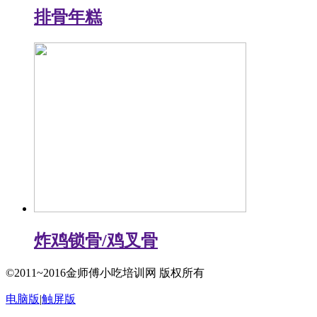
排骨年糕
炸鸡锁骨/鸡叉骨
©2011~2016金师傅小吃培训网 版权所有
电脑版
|
触屏版