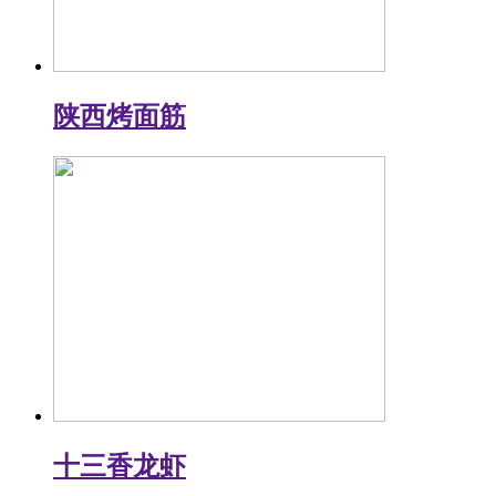
陕西烤面筋
十三香龙虾