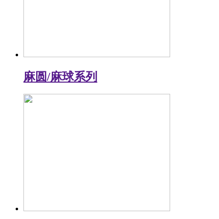
麻圆/麻球系列