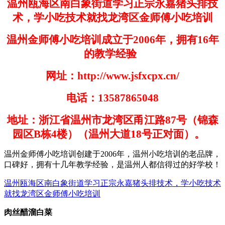
温州瓯海区南白象街道学习正宗永嘉猪头排技
术，学小吃技术就找龙湾区金师傅小吃培训
温州金师傅小吃培训成立于
2006
年，拥有
16
年
的教学经验
网址：
http://www.jsfxcpx.cn/
电话：
13587865048
地址：浙江省温州市龙湾区甬江路
87
号（锦森
园区
B
栋
4
楼）（温州大道
18
号正对面）。
温州金师傅小吃培训创建于
200
6
年，温州小吃培训的老品牌，
口碑好，拥有十几年教学经验，是温州人都信得过的好学
校！
温州瓯海区南白象街道学习正宗永嘉猪头排技术，学小吃技术
就找龙湾区金师傅小吃培训
肉丝醋溜白菜