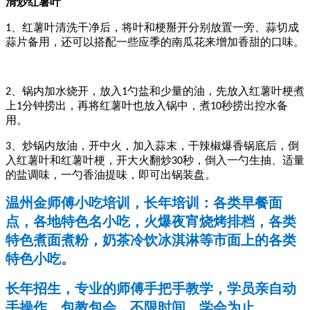
清炒红薯叶
、红薯叶清洗干净后，将叶和梗掰开分别放置一旁、蒜切成
1
蒜片备用，还可以搭配一些应季的南瓜花来增加香甜的口味。
、锅内加水烧开，放入
勺盐和少量的油，先放入红薯叶梗煮
2
1
上
分钟捞出，再将红薯叶也放入锅中，煮
秒捞出控水备
1
10
用。
、炒锅内放油，开中火，加入蒜末，干辣椒爆香锅底后，倒
3
入红薯叶和红薯叶梗，开大火翻炒
秒，倒入一勺生抽、适量
30
的盐调味，一勺香油提味，即可出锅装盘。
温州金师傅小吃培训，长年培训：各类早餐面
点，各地特色名小吃，火爆夜宵烧烤排档，各类
特色煮面煮粉，奶茶冷饮冰淇淋等市面上的各类
特色小吃。
长年招生，专业的师傅手把手教学，学员亲自动
手操作，包教包会，不限时间，学会为止。