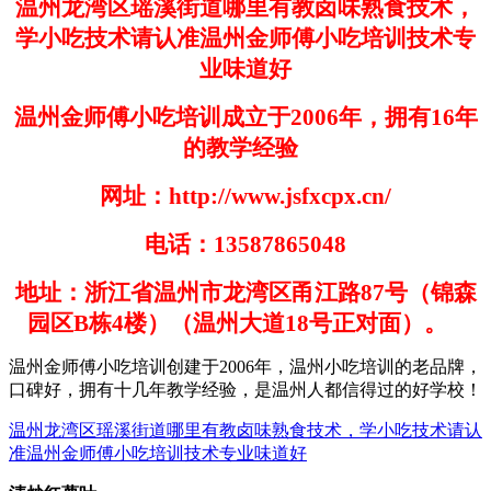
温州龙湾区瑶溪街道哪里有教卤味熟食技术，
学小吃技术请认准温州金师傅小吃培训技术专
业味道好
温州金师傅小吃培训成立于
2006
年，拥有
16
年
的教学经验
网址：
http://www.jsfxcpx.cn/
电话：
13587865048
地址：浙江省温州市龙湾区甬江路
87
号（锦森
园区
B
栋
4
楼）（温州大道
18
号正对面）。
温州金师傅小吃培训创建于
200
6
年，温州小吃培训的老品牌，
口碑好，拥有十几年教学经验，是温州人都信得过的好学
校！
温州龙湾区瑶溪街道哪里有教卤味熟食技术，学小吃技术请认
准温州金师傅小吃培训技术专业味道好