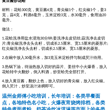
黄豆酱炒花蛤
材料：花蛤
克，黄豆酱
克，青尖椒
个，红尖椒
个，姜
300
6
1
1
3
克，蒜
克，料酒
毫升，玉米淀粉
克，水
毫升，食用油
4
6
3
30
20
毫升。
做法：
花蛤洗净用盐水浸泡
分钟
姜洗净去皮切丝
蒜洗净去皮切
1.
30
;
;
片
青尖椒洗净去头去籽，切成长
厘米、宽
厘米的菱形片
;
2.5
1.5
;
红尖椒洗净去头去籽，切成长
厘米、宽
厘米的菱形。
2.5
1.5
在碗中放入
毫升水，加
克玉米淀粉拌匀制成芡汁待用。
2.
30
3
热锅下油，待油热放入切好的蒜片、姜丝中小火爆香，放入
3.
花蛤转中火翻炒，倒入料酒，炒至蛤壳全部打开。
放入黄豆酱，翻炒上色，放入切好的青尖椒，放入红尖椒。
4.
倒入芡汁，炒至汤汁浓稠即可。
温州金师傅小吃培训，长年培训：各类早餐面
点，各地特色名小吃，火爆夜宵烧烤排档，各类
特色煮面煮粉，奶茶冷饮冰淇淋等市面上的各类