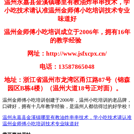
温州永嘉县金溪镇哪里有教油炸串串技术，学
小吃技术请认准温州金师傅小吃培训技术专业
味道好
温州金师傅小吃培训成立于
2006
年，拥有
16
年
的教学经验
网址：
http://www.jsfxcpx.cn/
电话：
13587865048
地址：浙江省温州市龙湾区甬江路
87
号（锦森
园区
B
栋
4
楼）（温州大道
18
号正对面）。
温州金师傅小吃培训创建于
200
6
年，温州小吃培训的老品牌，
口碑好，拥有十几年教学经验，是温州人都信得过的好学
校！
温州永嘉县金溪镇哪里有教油炸串串技术，学小吃技术请认准
温州金师傅小吃培训技术专业味道好