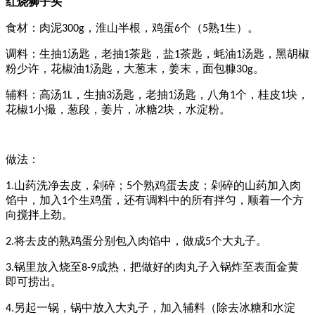
红烧狮子头
食材：肉泥
，淮山半根，鸡蛋
个（
熟
生）。
300g
6
5
1
调料：生抽
汤匙，老抽
茶匙，盐
茶匙，蚝油
汤匙，黑胡椒
1
1
1
1
粉少许，花椒油
汤匙，大葱末，姜末，面包糠
。
1
30g
辅料：高汤
，生抽
汤匙，老抽
汤匙，八角
个，桂皮
块，
1L
3
1
1
1
花椒
小撮，葱段，姜片，冰糖
块，水淀粉。
1
2
做法：
山药洗净去皮，剁碎；
个熟鸡蛋去皮；剁碎的山药加入肉
1.
5
馅中，加入
个生鸡蛋，还有调料中的所有拌匀，顺着一个方
1
向搅拌上劲。
将去皮的熟鸡蛋分别包入肉馅中，做成
个大丸子。
2.
5
锅里放入烧至
成热，把做好的肉丸子入锅炸至表面金黄
3.
8-9
即可捞出。
另起一锅，锅中放入大丸子，加入辅料（除去冰糖和水淀
4.