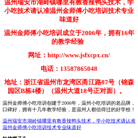
温州瑞安市湖岭镇哪里有教香辣鸭头技术，学
小吃技术请认准温州金师傅小吃培训技术专业
味道好
温州金师傅小吃培训成立于
2006
年，拥有
16
年
的教学经验
网址：
http://www.jsfxcpx.cn/
电话：
13587865048
地址：浙江省温州市龙湾区甬江路
87
号（锦森
园区
B
栋
4
楼）（温州大道
18
号正对面）。
温州金师傅小吃培训创建于
200
6
年，温州小吃培训的老品牌，
口碑好，拥有十几年教学经验，是温州人都信得过的好学
校！
温州瑞安市湖岭镇哪里有教香辣鸭头技术，学小吃技术请认准
温州金师傅小吃培训技术专业味道好