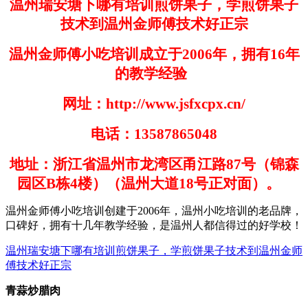
温州瑞安塘下哪有培训煎饼果子，学煎饼果子
技术到温州金师傅技术好正宗
温州金师傅小吃培训成立于
2006
年，拥有
16
年
的教学经验
网址：
http://www.jsfxcpx.cn/
电话：
13587865048
地址：浙江省温州市龙湾区甬江路
87
号（锦森
园区
B
栋
4
楼）（温州大道
18
号正对面）。
温州金师傅小吃培训创建于
200
6
年，温州小吃培训的老品牌，
口碑好，拥有十几年教学经验，是温州人都信得过的好学
校！
温州瑞安塘下哪有培训煎饼果子，学煎饼果子技术到温州金师
傅技术好正宗
青蒜炒腊肉