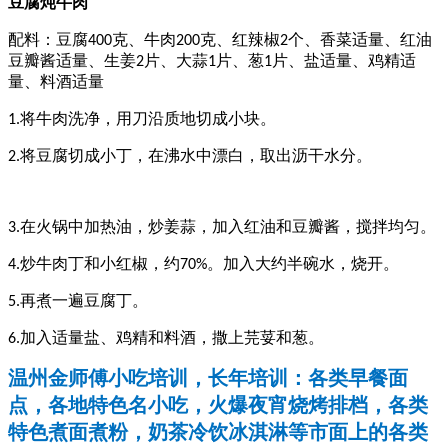
豆腐炖牛肉
配料：豆腐
克、牛肉
克、红辣椒
个、香菜适量、红油
400
200
2
豆瓣酱适量、生姜
片、大蒜
片、葱
片、盐适量、鸡精适
2
1
1
量、料酒适量
将牛肉洗净，用刀沿质地切成小块。
1.
将豆腐切成小丁，在沸水中漂白，取出沥干水分。
2.
在火锅中加热油，炒姜蒜，加入红油和豆瓣酱，搅拌均匀。
3.
炒牛肉丁和小红椒，约
。加入大约半碗水，烧开。
4.
70%
再煮一遍豆腐丁。
5.
加入适量盐、鸡精和料酒，撒上芫荽和葱。
6.
温州金师傅小吃培训，长年培训：各类早餐面
点，各地特色名小吃，火爆夜宵烧烤排档，各类
特色煮面煮粉，奶茶冷饮冰淇淋等市面上的各类