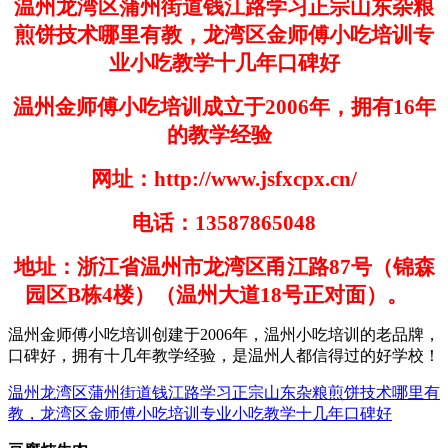
温州龙湾区蒲州街道钱江路学习正宗山东杂粮
煎饼技术哪里有教，龙湾区金师傅小吃培训专
业小吃教学十几年口碑好
温州金师傅小吃培训成立于
2006
年，拥有
16
年
的教学经验
网址：
http://www.jsfxcpx.cn/
电话：
13587865048
地址：浙江省温州市龙湾区甬江路
87
号（锦森
园区
B
栋
4
楼）（温州大道
18
号正对面）。
温州金师傅小吃培训创建于
200
6
年，温州小吃培训的老品牌，
口碑好，拥有十几年教学经验，是温州人都信得过的好学
校！
温州龙湾区蒲州街道钱江路学习正宗山东杂粮煎饼技术哪里有
教，龙湾区金师傅小吃培训专业小吃教学十几年口碑好