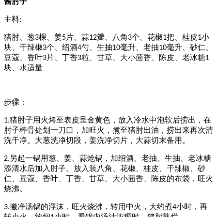
酱肘子
主料
:
猪肘、葱
棵、姜
片、蒜
瓣、八角
个、花椒
把、桂皮
小
3
5
12
3
1
1
块、干辣椒
个、绍酒
勺、生抽
毫升、老抽
毫升、砂仁、
3
4
10
10
豆蔻、香叶
片、丁香
粒、甘草、大小茴香、陈皮、老冰糖
3
3
1
块、水适量
步骤：
猪肘子用火烤至表皮呈金黄色，放入冷水中泡软后捞出，在
1.
肘子棒骨处划一刀口，加旺火，煮至猪肘出油，捞出来再次清
洗干净。大葱洗净切段，姜洗净切片，大蒜切末备用。
另起一锅用葱、姜、蒜炝锅，加绍酒、老抽、生抽、老冰糖
2.
添清水后加入肘子。放入装八角、花椒、桂皮、干辣椒、砂
仁、豆蔻、香叶、丁香、甘草、大小茴香、陈皮的布袋，旺火
烧沸。
撇净汤锅的浮沫，旺火烧沸，转用中火，大约煮
小时，再
3.
4
转小火，约焖
小时，看锅内汤汁浓稠时，猪肘熟烂。