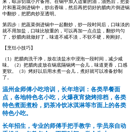
来，晾凉切成小片备用。在锅中加入适量的油，油热后，把姜
片和葱花倒进锅中，炒出香味，然后再把切好的腊肉片倒进锅
中翻炒，把肥肉炒至透明。
第四步：把蔬菜倒进锅中一起翻炒，炒一段时间后，口味淡的
就不用加盐，口味比较重的，可以再加一点点盐，翻炒均匀
了，炒腊肉就做好了，味道不咸不淡，不软不硬，刚刚好。
【
烹饪小技巧
】
（
）把腊肉洗干净，放在淡盐水中浸泡一段时间，减少咸
1
味。（
）把腊肉皮放在锅底隔锅烤一会儿，味道更香，口感
2
更软。（
）烤好以后用水煮一会儿，煮好就可以准备炒制
3
了。
温州金师傅小吃培训，长年培训：各类早餐面
点，各地特色名小吃，火爆夜宵烧烤排档，各类
特色煮面煮粉，奶茶冷饮冰淇淋等市面上的各类
特色小吃。
长年招生，专业的师傅手把手教学，学员亲自动