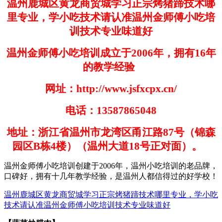
温州鹿城区黄龙商贸城学习正宗烤猪蹄技术哪
里专业，学小吃技术请认准温州金师傅小吃培
训技术专业味道好
温州金师傅小吃培训成立于
2006
年，拥有
16
年
的教学经验
网址：
http://www.jsfxcpx.cn/
电话：
13587865048
地址：浙江省温州市龙湾区甬江路
87
号（锦森
园区
B
栋
4
楼）（温州大道
18
号正对面）。
温州金师傅小吃培训创建于
200
6
年，温州小吃培训的老品牌，
口碑好，拥有十几年教学经验，是温州人都信得过的好学
校！
温州鹿城区黄龙商贸城学习正宗烤猪蹄技术哪里专业，学小吃
技术请认准温州金师傅小吃培训技术专业味道好