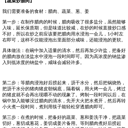
【蔬菜炒腊肉】
我们需要准备的食材：腊肉、蔬菜、葱、姜
第一步：在制作腊肉的时候，腊肉吸收了很多盐分，虽然能够
入味，延长保质期，但是味道比较咸，在炒的时候直接炒口感
不好，所以在炒之前应该要把腊肉用水浸泡一会儿，
小时左
1
右即可，这样不仅能浸泡出里面部分咸味，还能浸泡的更软。
具体做法：在碗中加入适量的清水，然后再加少许盐，把备好
的腊肉放在淡盐水中浸泡一段时间即可。因为高浓度的钠盐渗
入到低浓度的钠盐中，咸味会减轻许多。
第二步：等腊肉浸泡好后捞起来，沥干水分，然后把锅烧热，
把沥干水分的猪肉猪皮朝锅底，隔着锅，用火烤一会儿，烤过
的猪皮就不会再出现嚼不动的现象了。烤制一段时间以后，在
锅中加入能够没过腊肉的清水，先开大火把水煮开，然后再转
小火煮一段时间，煮到用筷子能轻松穿透腊肉即可。
第三步：在煮的时候，把备好的蔬菜、葱和姜洗干净，把蔬菜
切好，葱切成葱花，姜切成姜片备用。等到腊肉煮好后捞起