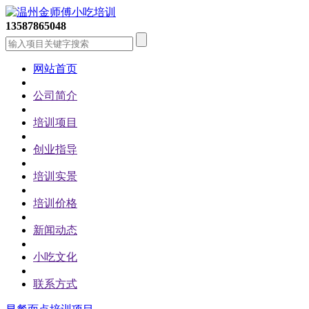
13587865048
网站首页
公司简介
培训项目
创业指导
培训实景
培训价格
新闻动态
小吃文化
联系方式